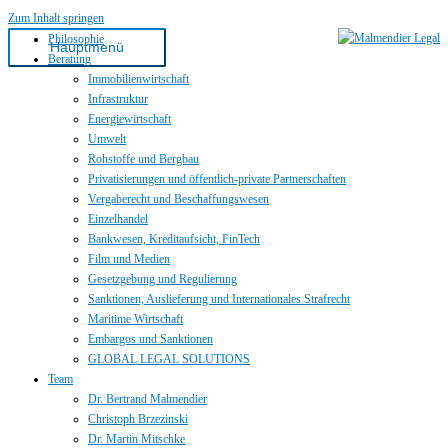
Zum Inhalt springen
Philosophie
Hauptmenü
Beratung
Immobilienwirtschaft
Infrastruktur
Energiewirtschaft
Umwelt
Rohstoffe und Bergbau
Privatisierungen und öffentlich-private Partnerschaften
Vergaberecht und Beschaffungswesen
Einzelhandel
Bankwesen, Kreditaufsicht, FinTech
Film und Medien
Gesetzgebung und Regulierung
Sanktionen, Auslieferung und Internationales Strafrecht
Maritime Wirtschaft
Embargos und Sanktionen
GLOBAL LEGAL SOLUTIONS
Team
Dr. Bertrand Malmendier
Christoph Brzezinski
Dr. Martin Mitschke