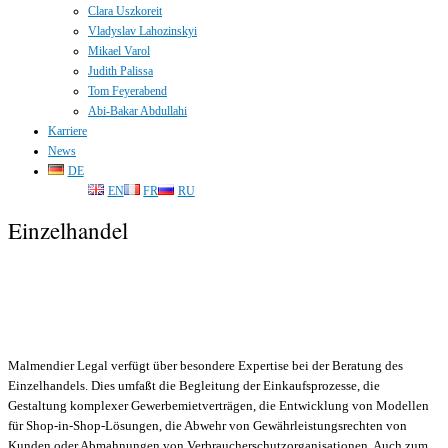
Clara Uszkoreit
Vladyslav Lahozinskyi
Mikael Varol
Judith Palissa
Tom Feyerabend
Abi-Bakar Abdullahi
Karriere
News
DE
EN
FR
RU
DE
EN
FR
RU
Einzelhandel
Malmendier Legal verfügt über besondere Expertise bei der Beratung des
Einzelhandels. Dies umfaßt die Begleitung der Einkaufsprozesse, die
Gestaltung komplexer Gewerbemietverträgen, die Entwicklung von Modellen
für Shop-in-Shop-Lösungen, die Abwehr von Gewährleistungsrechten von
Kunden oder Abmahnungen von Verbraucherschutzorganisationen. Auch zum