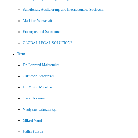
Sanktionen, Auslieferung und Internationales Strafrecht
Maritime Wirtschaft
Embargos und Sanktionen
GLOBAL LEGAL SOLUTIONS
Team
Dr. Bertrand Malmendier
Christoph Brzezinski
Dr. Martin Mitschke
Clara Uszkoreit
Vladyslav Lahozinskyi
Mikael Varol
Judith Palissa