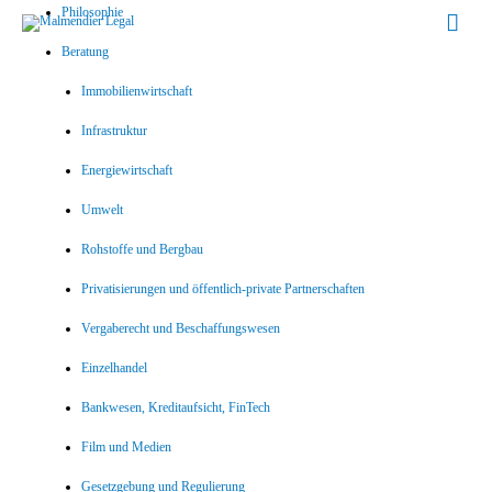
Philosophie
Hau
Beratung
Immobilienwirtschaft
Infrastruktur
Energiewirtschaft
Umwelt
Rohstoffe und Bergbau
Privatisierungen und öffentlich-private Partnerschaften
Vergaberecht und Beschaffungswesen
Einzelhandel
Bankwesen, Kreditaufsicht, FinTech
Film und Medien
Gesetzgebung und Regulierung