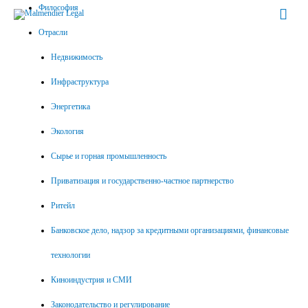
Философия
Гла
Отрасли
мен
Недвижимость
Инфраструктура
Энергетика
Экология
Сырье и горная промышленность
Приватизация и государственно-частное партнерство
Ритейл
Банковское дело, надзор за кредитными организациями, финансовые
технологии
Киноиндустрия и СМИ
Законодательство и регулирование