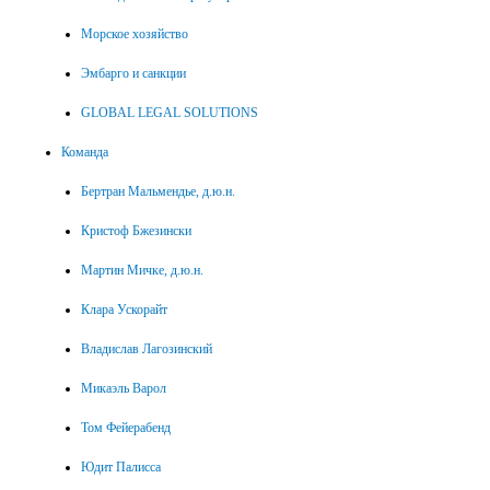
Морское хозяйство
Эмбарго и санкции
GLOBAL LEGAL SOLUTIONS
Команда
Бертран Мальмендье, д.ю.н.
Кристоф Бжезински
Мартин Мичке, д.ю.н.
Клара Ускорайт
Владислав Лагозинский
Микаэль Варол
Том Фейерабенд
Юдит Палисса