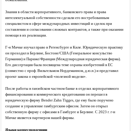
Знания в области корпоративного, банковского права и права
интеллектуальной собственности сделали его востребованным
специалистом в сфере международных инвестиций и сделок при
составлении и согласовании сложных контрактов, а также при оказании
помощи в их реализации.
Г-н Мичке изучал право в Регенсбурге и Киле. Юридическую практику
он проходил в Берлине, Бостоне/США (Генеральное консульство
Германии) и Париже/Франция (Международная юридическая фирма).
Его диссертация была посвящена теме охраны изобретений в ЕС
(совместно с проф. Вильгельмом Нордеманном, д.ю.н.) и представил
проект закона о европейской «полезной модели».
После работы в ганзейском частном банке в отделах корпоративного
финансирования и коммерческого кредитования он перешел в
юридическую фирму Bender Zahn Tigges, где ему было поручено
создание и управление гамбургским офисом. Затем он открыл
собственную фирму с офисами в Гамбурге и Берлине. С 2023 г. г-н
Мичке является партнером нашей фирмы.
Языки корреспонденции