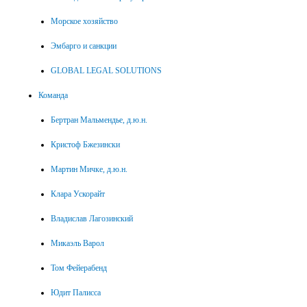
Морское хозяйство
Эмбарго и санкции
GLOBAL LEGAL SOLUTIONS
Команда
Бертран Мальмендье, д.ю.н.
Кристоф Бжезински
Мартин Мичке, д.ю.н.
Клара Ускорайт
Владислав Лагозинский
Микаэль Варол
Том Фейерабенд
Юдит Палисса