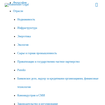
Философия
Гла
Отрасли
мен
Недвижимость
Инфраструктура
Энергетика
Экология
Сырье и горная промышленность
Приватизация и государственно-частное партнерство
Ритейл
Банковское дело, надзор за кредитными организациями, финансовые
технологии
Киноиндустрия и СМИ
Законодательство и регулирование